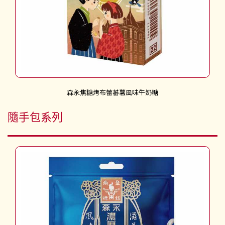
森永焦糖烤布蕾蕃薯風味牛奶糖
隨手包系列