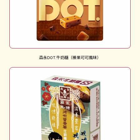
森永DOT.牛奶糖（榛果可可風味）