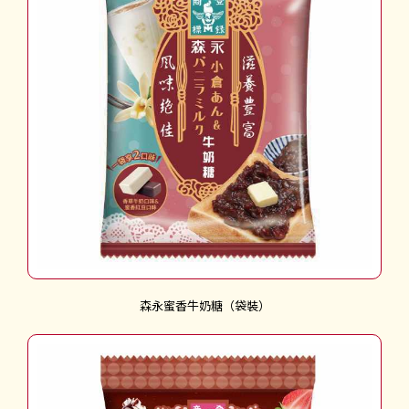
森永蜜香牛奶糖（袋裝）