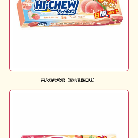
森永嗨啾軟糖（蜜桃乳酸口味）