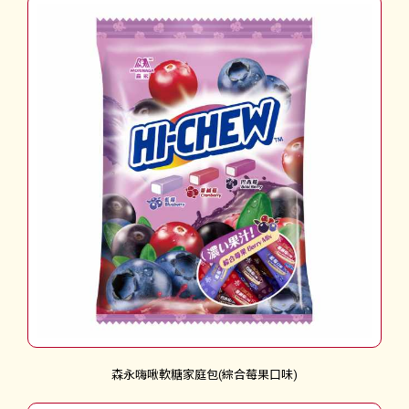
森永嗨啾軟糖家庭包(綜合莓果口味)