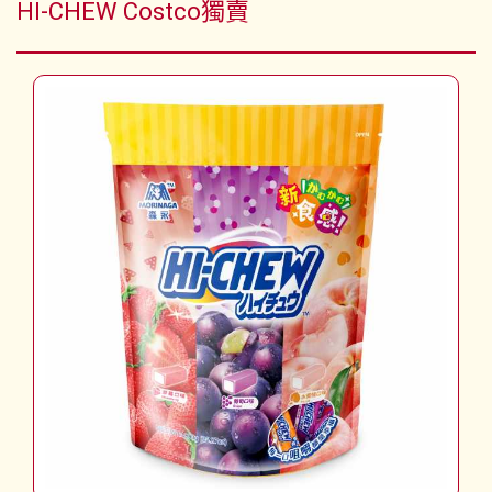
HI-CHEW Costco獨賣