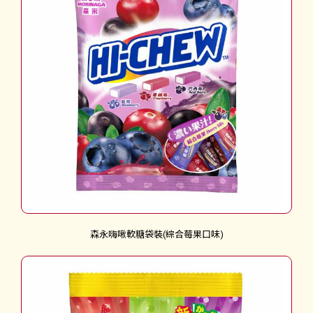
森永嗨啾軟糖袋裝(綜合莓果口味)