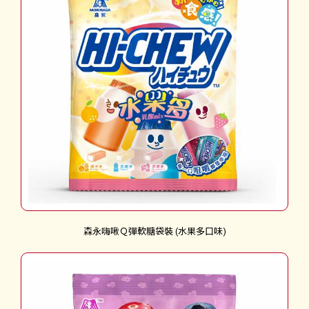
森永嗨啾Ｑ彈軟糖袋裝 (水果多口味)