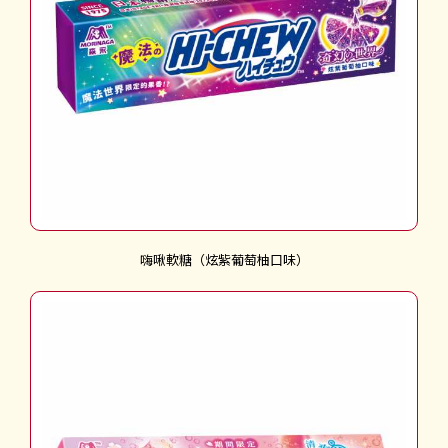
嗨啾軟糖（炫紫葡萄柚口味）