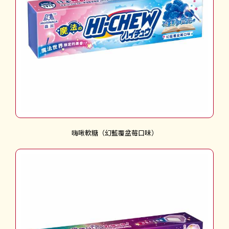
嗨啾軟糖（幻藍覆盆莓口味）