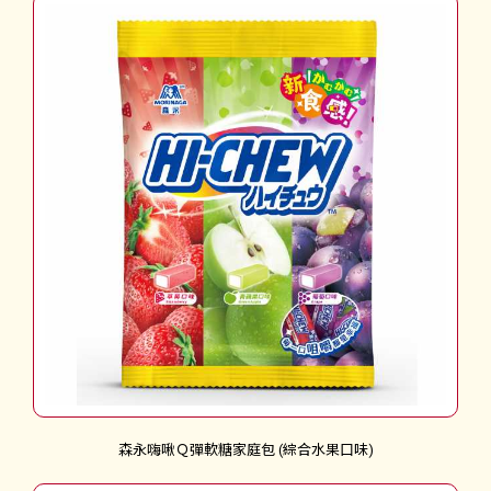
森永嗨啾Ｑ彈軟糖家庭包 (綜合水果口味)