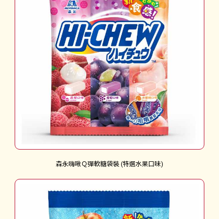
森永嗨啾Ｑ彈軟糖袋裝 (特選水果口味)