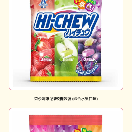
森永嗨啾Q彈軟糖袋裝 (綜合水果口味)