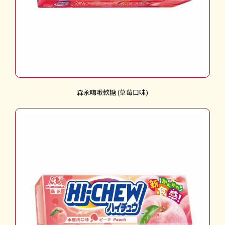
森永嗨啾軟糖 (草莓口味)