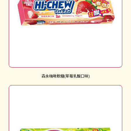
森永嗨啾軟糖(草莓乳酸口味)