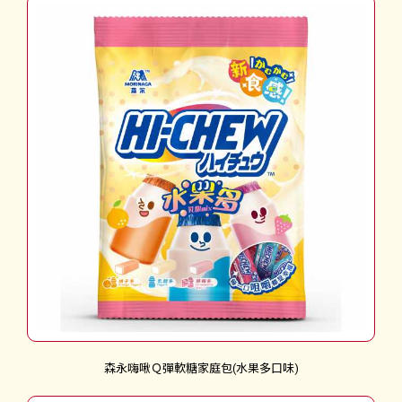
森永嗨啾Ｑ彈軟糖家庭包(水果多口味)