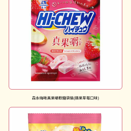
森永嗨啾真果嚼軟糖袋裝(蘋果草莓口味)