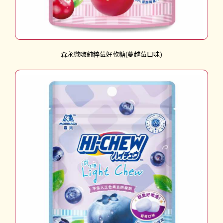
森永微嗨純粹莓好軟糖(蔓越莓口味)