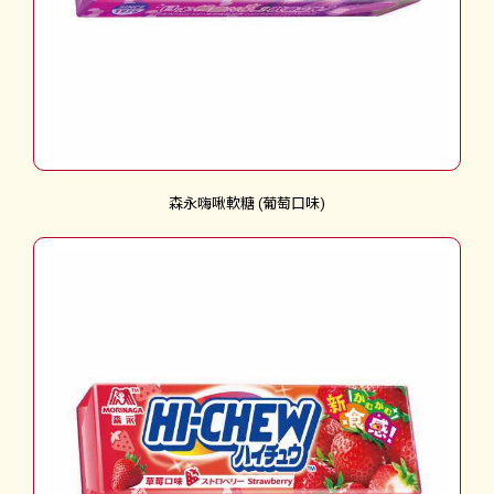
森永嗨啾軟糖 (葡萄口味)