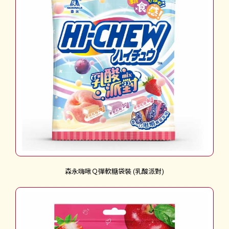
森永嗨啾Ｑ彈軟糖袋裝 (乳酸派對)