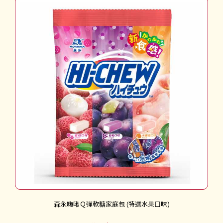
森永嗨啾Ｑ彈軟糖家庭包 (特選水果口味)