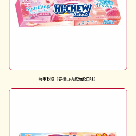
嗨啾軟糖（春櫻白桃氣泡飲口味）