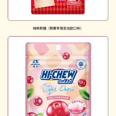
嗨啾軟糖（輕奢草莓氣泡飲口味）