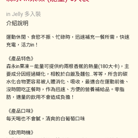
in Jelly 多入裝
介紹說明
運動休閒、食慾不振、忙碌時，迅速補充一餐所需，快速
充電，活力in！
《產品特色》
森永in果凍－能量可提供約兩根香蕉的熱量(180大卡)，主
要成分因經過糊化，相較於白飯及麵包…等等，所含的碳
水化合物更容易被人體消化、吸收，最適合在運動前後、
沒時間吃正餐時，作為迅速、方便的營養補給品。零脂
肪，適量的飲用不會造成負擔！
《產品口味》
每天喝也不會膩，清爽的白葡萄口味
《飲用時機》