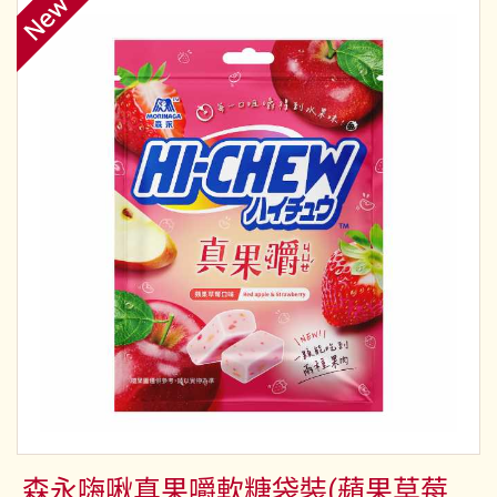
森永嗨啾真果嚼軟糖袋裝(蘋果草莓