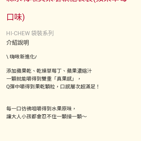
口味)
HI-CHEW 袋裝系列
介紹說明
/
\ 嗨啾新進化
添加蘋果乾、乾燥草莓丁、蘋果濃縮汁
一顆就能嚼得到雙重「真果感」，
Q彈中嚼得到果乾顆粒，口感層次超滿足！
每一口彷彿咀嚼得到水果原味，
讓大人小孩都會忍不住一顆接一顆～