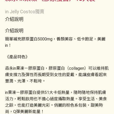
in Jelly Costco獨賣
介紹說明
介紹說明
簡單補充膠原蛋白5000mg，養顏美容、低卡飽足，美麗
in！
《產品特色》
森永in果凍－膠原蛋白，膠原蛋白（collagen）可以維持肌
膚支撐力及彈性而長期受到女性的愛戴，能讓皮膚看起來
豐潤、光澤、不鬆垮。
in果凍－膠原蛋白提供51大卡低熱量，隨時隨地保持肌膚
活力，輕鬆飲用也不擔心過度攝取熱量。享受生活、美食
之餘，也能打造美麗光彩。俏麗的粉色系包裝，甜美時
尚，Q彈美麗新能量！