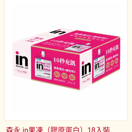
森永 in果凍（膠原蛋白）18入裝