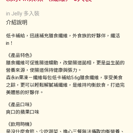
in Jelly 多入裝
介紹說明
低卡補給，迅速補充膳食纖維，外食族的好夥伴，纖活
in！
《產品特色》
膳食纖維可促進腸道蠕動，改變腸道菌相，更是益生菌的
營養來源，使腸道保持健康與張力。
森永in果凍－纖維每包低卡補給5.6g膳食纖維，享受美食
之餘，更可以輕鬆解膩補纖維，是維持均衡飲食，打造完
美體態的好夥伴。
《產品口味》
爽口的蘋果口味
《飲用時機》
是沒什麼食慾、少吃蔬菜、擔心三餐無法攝取均衡營養、