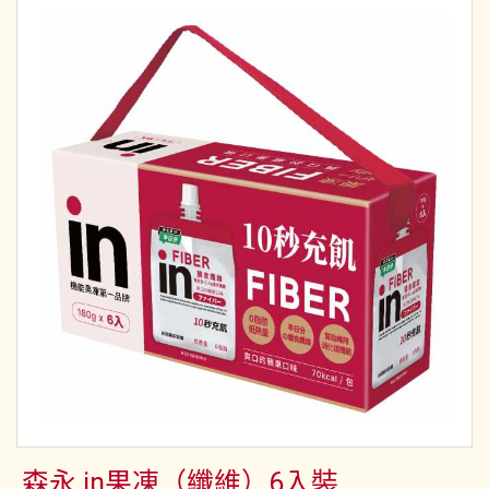
森永 in果凍（纖維）6入裝