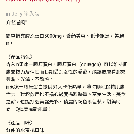
in Jelly 單入裝
介紹說明
簡單補充膠原蛋白5000mg，養顏美容、低卡飽足，美麗
in！
《產品特色》
森永in果凍－膠原蛋白，膠原蛋白（collagen）可以維持肌
膚支撐力及彈性而長期受到女性的愛戴，能讓皮膚看起來
豐潤、光澤、不鬆垮。
in果凍－膠原蛋白提供51大卡低熱量，隨時隨地保持肌膚
活力，輕鬆飲用也不擔心過度攝取熱量。享受生活、美食
之餘，也能打造美麗光彩。俏麗的粉色系包裝，甜美時
尚，Q彈美麗新能量！
《產品口味》
鮮甜的水蜜桃口味