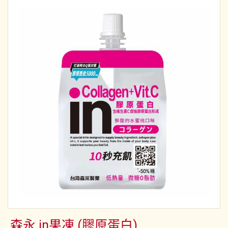
森永 in果凍 (膠原蛋白)