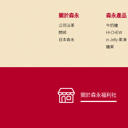
關於森永
森永產品
公司沿革
牛奶糖
問候
HI-CHEW
日本森永
in Jelly 果凍
糖果
關於森永福利社