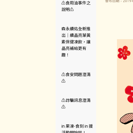
發布日期：2019-0
⚠️食用油事件之
說明⚠️
森永續佑全新推
出｜續晶亮葉黃
素保健凍飲，讓
晶亮補給更有
趣！
⚠️食安問題澄清
⚠️
⚠️詐騙訊息澄清
⚠️
in 果凍-食刻 in 援
活動開始啦！