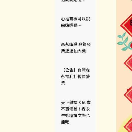
心裡有事可以說
給嗨啾聽～
森永嗨啾 登錄發
票週週抽大獎
【公告】台灣森
永福利社暫停營
業
天下雜誌 X 60歲
不賣懷舊！森永
牛奶糖讓文學也
能吃