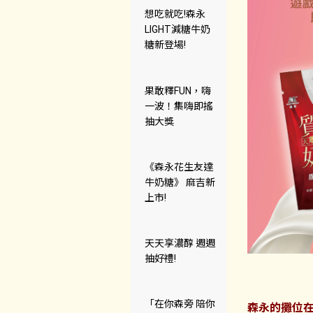
想吃就吃!森永
LIGHT減糖牛奶
糖新登場!
果敢釋FUN，嗨
一波！集嗨即搖
抽大獎
《森永花生友達
牛奶糖》 麻吉新
上市!
天天享濃醇 週週
抽好禮!
「在你森旁 陪你
森永的攤位在