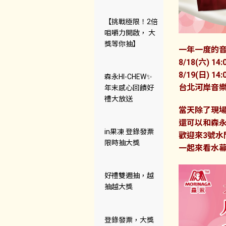
【挑戰極限！2倍
咀嚼力開啟， 大
獎等你抽】
一年一度的
8/18(六) 14:
8/19(日) 14:
森永HI-CHEW✨
台北河岸音樂祭
年末感心回饋好
禮大放送
當天除了現
還可以和森
in果凍 登錄發票
歡迎來3號水
限時抽大獎
一起來看水幕
好禮雙週抽，越
抽越大獎
登錄發票，大獎