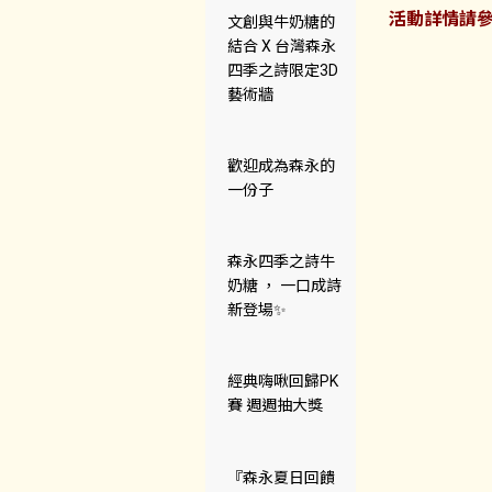
活動詳情請
文創與牛奶糖的
結合 X 台灣森永
四季之詩限定3D
藝術牆
歡迎成為森永的
一份子
森永四季之詩牛
奶糖 ， 一口成詩
新登場✨
經典嗨啾回歸PK
賽 週週抽大獎
『森永夏日回饋