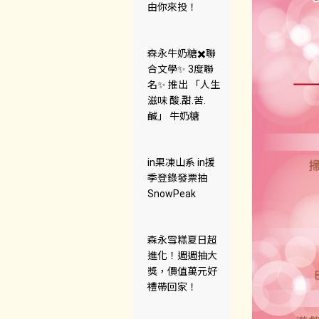
由你來投！
森永牛奶糖✖️聯
合文學✨ 3度聯
名✨ 推出 「人生
滋味 酸.甜.苦.
鹹」 牛奶糖
in果凍山系 in援
季登錄發票抽
SnowPeak
森永雪糕夏日超
進化！週週抽大
獎，價值萬元好
禮帶回家！