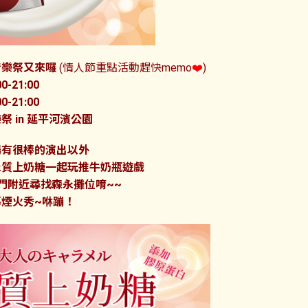
音樂祭又來囉
(情人節重點活動趕快memo
❤️
)
00-21:00
00-21:00
 in 延平河濱公園
場有很棒的演出以外
永質上奶糖一起玩推牛奶瓶遊戲
門附近尋找森永攤位唷~~
煙火秀~咻蹦！