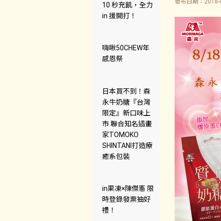
發布日期：2018-0
10 秒充飢，全力
in 援開打！
嗨啾50CHEW年
感恩祭
日本買不到！森
永牛奶糖『台灣
限定』新口味上
市 聯合知名插畫
家TOMOKO
SHINTANI打造療
癒系包裝
in果凍×陳傑憲 限
時登錄發票抽好
禮！