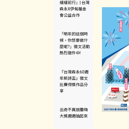
緩緩前行」| 台灣
森永X伊甸基金
會公益合作
「明年的這個時
候，你想要做什
麼呢?」徵文活動
熱烈徵件中!
『台灣森永60週
年新詩盃』徵文
比賽得獎作品分
享
出奇不異放膽嗨
大獎週週抽起來