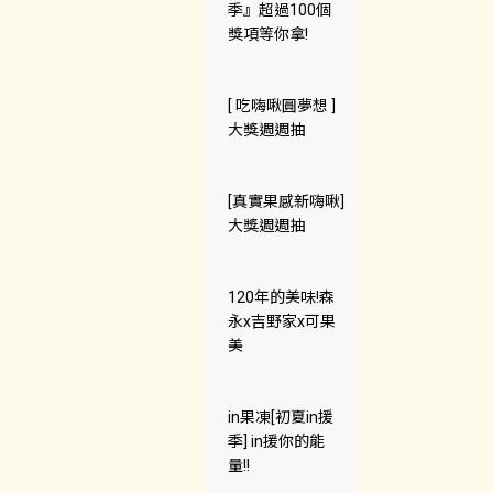
季』超過100個
獎項等你拿!
[ 吃嗨啾圓夢想 ]
大獎週週抽
[真實果感新嗨啾]
大獎週週抽
120年的美味!森
永x吉野家x可果
美
in果凍[初夏in援
季] in援你的能
量!!