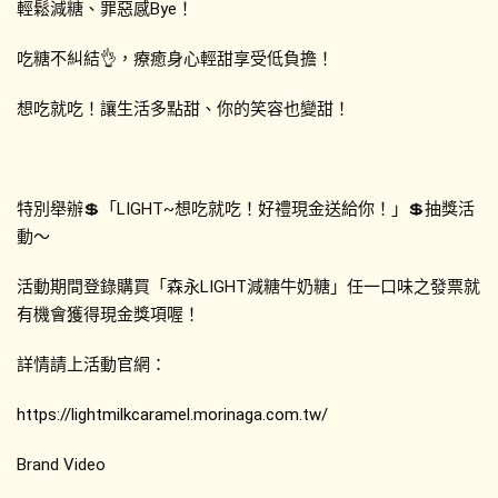
輕鬆減糖、罪惡感Bye！ 
吃糖不糾結👌，療癒身心輕甜享受低負擔！ 
想吃就吃！讓生活多點甜、你的笑容也變甜！
特別舉辦💲「LIGHT~想吃就吃！好禮現金送給你！」💲抽獎活
動～ 
活動期間登錄購買「森永LIGHT減糖牛奶糖」任一口味之發票就
有機會獲得現金獎項喔！ 
詳情請上活動官網：
https://lightmilkcaramel.morinaga.com.tw/
Brand Video