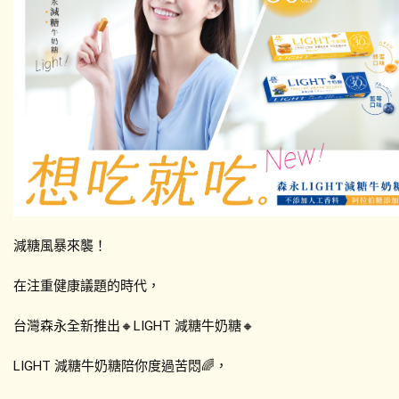
減糖風暴來襲！
在注重健康議題的時代，
台灣森永全新推出🔸LIGHT 減糖牛奶糖🔸 
LIGHT 減糖牛奶糖陪你度過苦悶🌈，