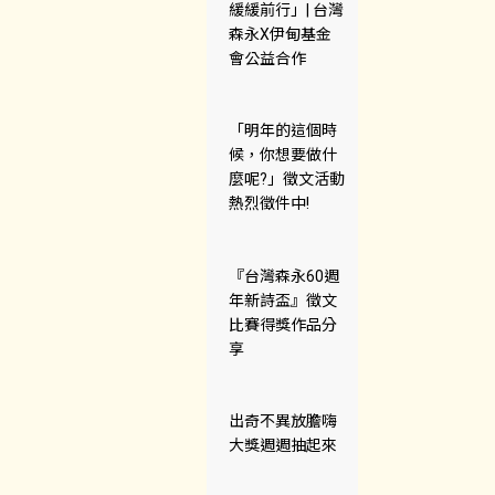
緩緩前行」| 台灣
森永X伊甸基金
會公益合作
「明年的這個時
候，你想要做什
麼呢?」徵文活動
熱烈徵件中!
『台灣森永60週
年新詩盃』徵文
比賽得獎作品分
享
出奇不異放膽嗨
大獎週週抽起來