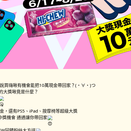
你說買嗨啾有機會能把10萬現金帶回家？(・∀・)つ
的大獎啾竟是什麼？
金，還有PS5、iPad、按摩椅等超級大獎
中獎機會 通通讓你帶回家
HEW回饋粉絲大方送