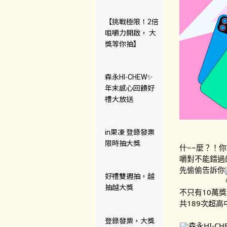
【挑戰極限！2倍
咀嚼力開啟， 大
獎等你抽】
森永HI-CHEW✨
年末感心回饋好
禮大放送
in果凍 登錄發票
限時抽大獎
什~~麼？！
嚼對不能錯過
先偷偷告訴你
好禮雙週抽，越
抽越大獎
不只有10萬獎
共189次超高
登錄發票，大獎
森永HI-C