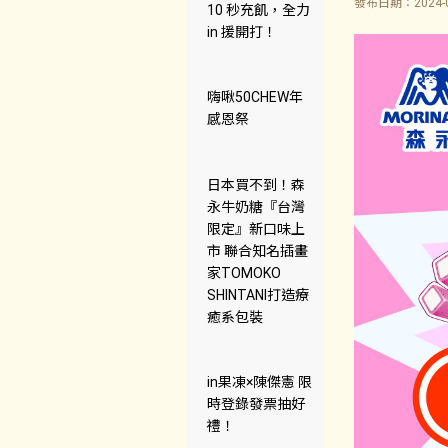
發布日期：2024-0
10 秒充飢，全力
in 援開打！
嗨啾50CHEW年
感恩祭
日本買不到！森
永牛奶糖『台灣
限定』新口味上
市 聯合知名插畫
家TOMOKO
SHINTANI打造療
癒系包裝
in果凍×陳傑憲 限
時登錄發票抽好
禮！