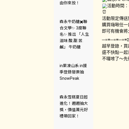
由你來投！
活動時間：6/
活動限定傳送
森永牛奶糖✖️聯
購買嗨啾任一
合文學✨ 3度聯
即可有機會將
名✨ 推出 「人生
─=≡─=≡─=≡Σ(
滋味 酸.甜.苦.
越早登錄，買
鹹」 牛奶糖
還不快點一起來參加
不囉嗦了～先
in果凍山系 in援
季登錄發票抽
SnowPeak
森永雪糕夏日超
進化！週週抽大
獎，價值萬元好
禮帶回家！