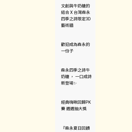
文創與牛奶糖的
結合 X 台灣森永
四季之詩限定3D
藝術牆
歡迎成為森永的
一份子
森永四季之詩牛
奶糖 ， 一口成詩
新登場✨
經典嗨啾回歸PK
賽 週週抽大獎
『森永夏日回饋