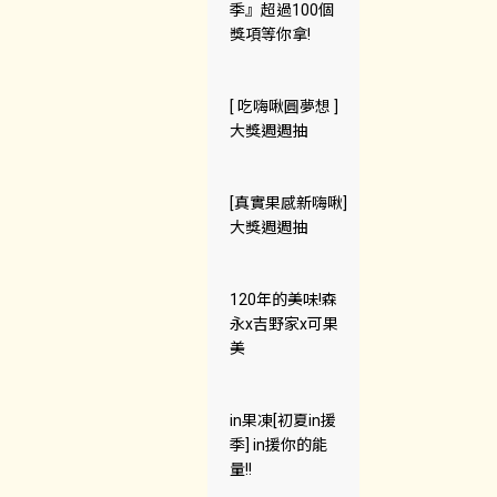
季』超過100個
獎項等你拿!
[ 吃嗨啾圓夢想 ]
大獎週週抽
[真實果感新嗨啾]
大獎週週抽
120年的美味!森
永x吉野家x可果
美
in果凍[初夏in援
季] in援你的能
量!!