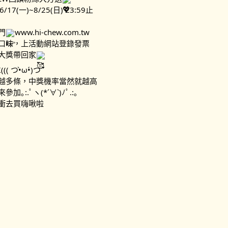
17(一)~8/25(日) 23:59止
門
www.hi-chew.com.tw
口味，上活動網站登錄發票
大獎帶回家
(( つ•̀ω•́)つ
越多條，中獎機率當然就越高
｡:.ﾟヽ(*´∀`)ﾉﾟ.:｡
衝去買嗨啾啦