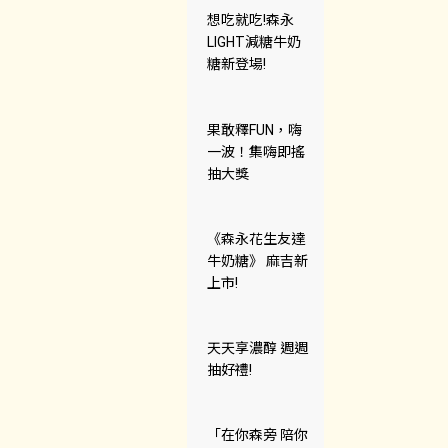
想吃就吃!森永
LIGHT減糖牛奶
糖新登場!
果敢釋FUN，嗨
一波！集嗨即搖
抽大獎
《森永花生友達
牛奶糖》 麻吉新
上市!
天天享濃醇 週週
抽好禮!
「在你森旁 陪你