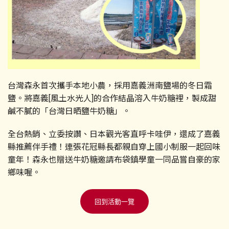
台灣森永首次攜手本地小農，採用嘉義洲南鹽場的冬日霜
鹽。將嘉義[風土水光人]的合作結晶溶入牛奶糖裡，製成甜
鹹不膩的「台灣日晒鹽牛奶糖」。
全台熱銷、立委按讚、日本觀光客直呼卡哇伊，還成了嘉義
縣推薦伴手禮！連張花冠縣長都親自穿上國小制服一起回味
童年！森永也贈送牛奶糖邀請布袋鎮學童一同品嘗自豪的家
鄉味喔。
回到活動一覽